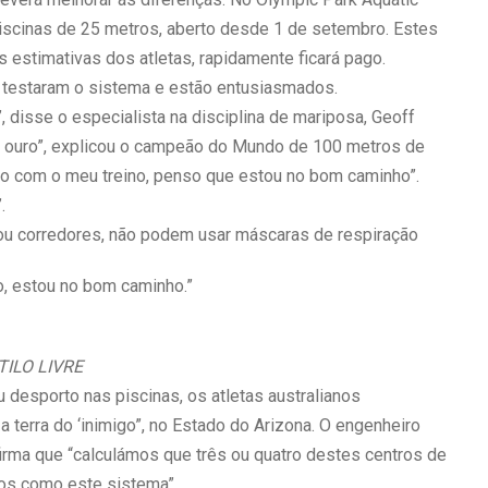
piscinas de 25 metros, aberto desde 1 de setembro. Estes
 estimativas dos atletas, rapidamente ficará pago.
á testaram o sistema e estão entusiasmados.
 disse o especialista na disciplina de mariposa, Geoff
e ouro”, explicou o campeão do Mundo de 100 metros de
to com o meu treino, penso que estou no bom caminho”.
.
u corredores, não podem usar máscaras de respiração
o, estou no bom caminho.”
ILO LIVRE
eu desporto nas piscinas, os atletas australianos
a terra do ‘inimigo”, no Estado do Arizona. O engenheiro
irma que “calculámos que três ou quatro destes centros de
aros como este sistema”.