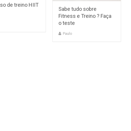
so de treino HIIT
Sabe tudo sobre
Fitness e Treino ? Faça
o teste
Paulo