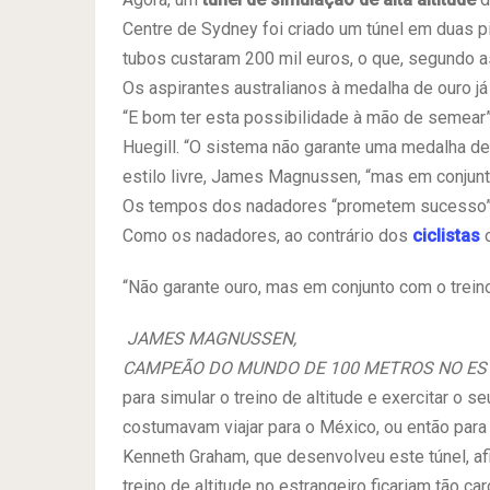
Centre de Sydney foi criado um túnel em duas 
tubos custaram 200 mil euros, o que, segundo as
Os aspirantes australianos à medalha de ouro j
“E bom ter esta possibilidade à mão de semear”,
Huegill. “O sistema não garante uma medalha d
estilo livre, James Magnussen, “mas em conjun
Os tempos dos nadadores “prometem sucesso”
Como os nadadores, ao contrário dos
ciclistas
o
“Não garante ouro, mas em conjunto com o trein
JAMES MAGNUSSEN,
CAMPEÃO DO MUNDO DE 100 METROS NO EST
para simular o treino de altitude e exercitar o s
costumavam viajar para o México, ou então para 
Kenneth Graham, que desenvolveu este túnel, af
treino de altitude no estrangeiro ficariam tão c