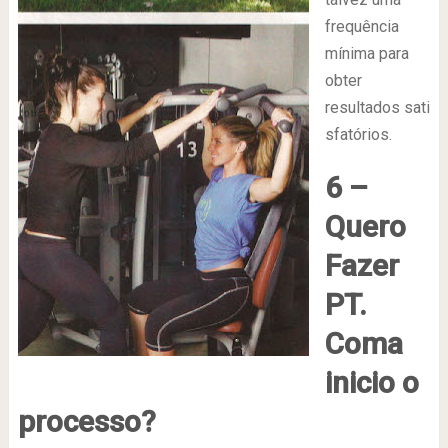
frequência
mínima para
obter
resultados sati
sfatórios.
6 –
Quero
Fazer
PT.
Coma
inicio o
processo?