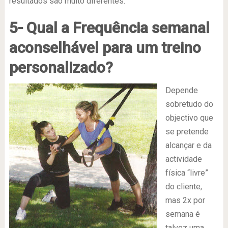
resultados são muito diferentes.
5- Qual a Frequência semanal
aconselhável para um treino
personalizado?
Depende
sobretudo do
objectivo que
se pretende
alcançar e da
actividade
física “livre”
do cliente,
mas 2x por
semana é
talvez uma