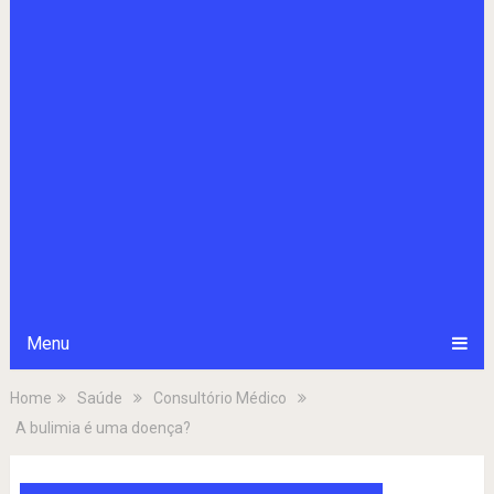
Menu
Home
Saúde
Consultório Médico
A bulimia é uma doença?