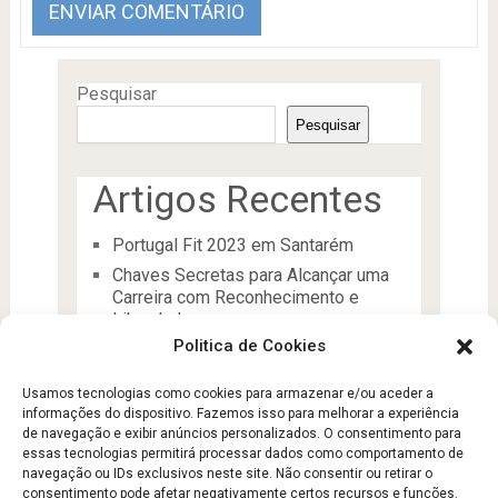
Pesquisar
Pesquisar
Artigos Recentes
Portugal Fit 2023 em Santarém
Chaves Secretas para Alcançar uma
Carreira com Reconhecimento e
Liberdade
Politica de Cookies
O Líder
Processos de desenvolvimento e
Usamos tecnologias como cookies para armazenar e/ou aceder a
manutenção da condição física
informações do dispositivo. Fazemos isso para melhorar a experiência
Aptidão Física e Saúde
de navegação e exibir anúncios personalizados. O consentimento para
essas tecnologias permitirá processar dados como comportamento de
navegação ou IDs exclusivos neste site. Não consentir ou retirar o
consentimento pode afetar negativamente certos recursos e funções.