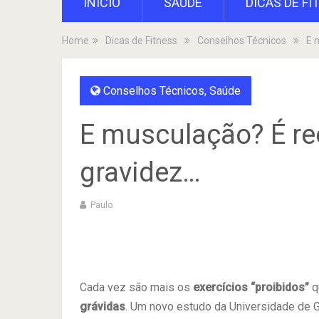
INÍCIO
SAÚDE
DICAS DE FI
Home
Dicas de Fitness
Conselhos Técnicos
E 
Conselhos Técnicos
,
Saúde
E musculação? É r
gravidez…
Paulo
Cada vez são mais os
exercícios “proibidos”
q
grávidas
. Um novo estudo da Universidade de Ge