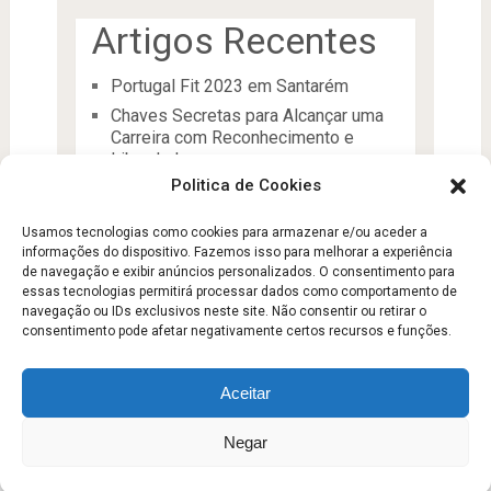
Artigos Recentes
Portugal Fit 2023 em Santarém
Chaves Secretas para Alcançar uma
Carreira com Reconhecimento e
Liberdade
Politica de Cookies
O Líder
Processos de desenvolvimento e
Usamos tecnologias como cookies para armazenar e/ou aceder a
manutenção da condição física
informações do dispositivo. Fazemos isso para melhorar a experiência
Aptidão Física e Saúde
de navegação e exibir anúncios personalizados. O consentimento para
essas tecnologias permitirá processar dados como comportamento de
navegação ou IDs exclusivos neste site. Não consentir ou retirar o
consentimento pode afetar negativamente certos recursos e funções.
Aceitar
Escola Fitness
Copyright © 2026.
Negar
Sobre
Contato
Politica de Privacidade