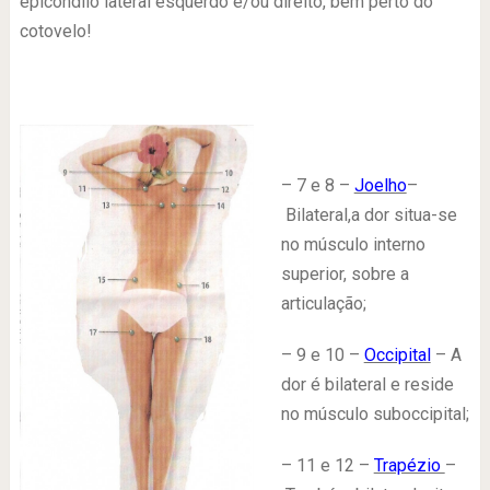
epicôndilo lateral esquerdo e/ou direito, bem perto do
cotovelo!
– 7 e 8 –
Joelho
–
Bilateral,a dor situa-se
no músculo interno
superior, sobre a
articulação;
– 9 e 10 –
Occipital
– A
dor é bilateral e reside
no músculo suboccipital;
– 11 e 12 –
Trapézio
–