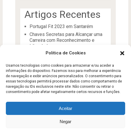
Artigos Recentes
Portugal Fit 2023 em Santarém
Chaves Secretas para Alcançar uma
Carreira com Reconhecimento e
Liberdade
Politica de Cookies
O Líder
Processos de desenvolvimento e
Usamos tecnologias como cookies para armazenar e/ou aceder a
manutenção da condição física
informações do dispositivo. Fazemos isso para melhorar a experiência
Aptidão Física e Saúde
de navegação e exibir anúncios personalizados. O consentimento para
essas tecnologias permitirá processar dados como comportamento de
navegação ou IDs exclusivos neste site. Não consentir ou retirar o
consentimento pode afetar negativamente certos recursos e funções.
Aceitar
Escola Fitness
Copyright © 2026.
Negar
Sobre
Contato
Politica de Privacidade