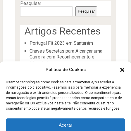
Pesquisar
Pesquisar
Artigos Recentes
Portugal Fit 2023 em Santarém
Chaves Secretas para Alcançar uma
Carreira com Reconhecimento e
Liberdade
Politica de Cookies
O Líder
Processos de desenvolvimento e
Usamos tecnologias como cookies para armazenar e/ou aceder a
manutenção da condição física
informações do dispositivo. Fazemos isso para melhorar a experiência
Aptidão Física e Saúde
de navegação e exibir anúncios personalizados. O consentimento para
essas tecnologias permitirá processar dados como comportamento de
navegação ou IDs exclusivos neste site. Não consentir ou retirar o
consentimento pode afetar negativamente certos recursos e funções.
Aceitar