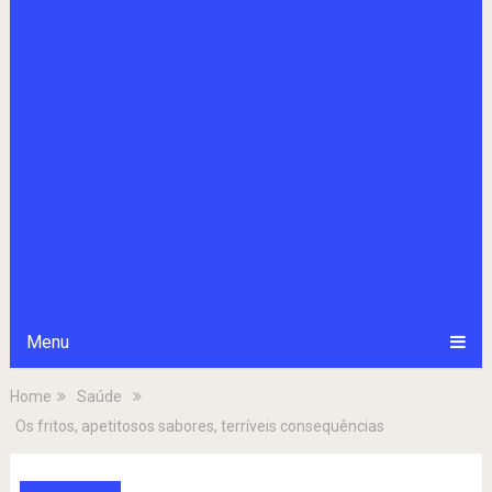
Menu
Home
Saúde
Os fritos, apetitosos sabores, terríveis consequências