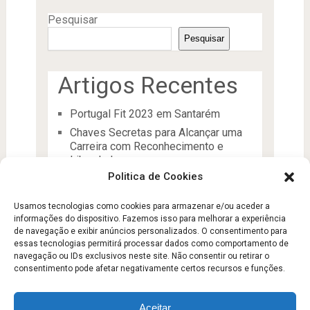
Pesquisar
Pesquisar
Artigos Recentes
Portugal Fit 2023 em Santarém
Chaves Secretas para Alcançar uma
Carreira com Reconhecimento e
Liberdade
Politica de Cookies
O Líder
Processos de desenvolvimento e
Usamos tecnologias como cookies para armazenar e/ou aceder a
manutenção da condição física
informações do dispositivo. Fazemos isso para melhorar a experiência
Aptidão Física e Saúde
de navegação e exibir anúncios personalizados. O consentimento para
essas tecnologias permitirá processar dados como comportamento de
navegação ou IDs exclusivos neste site. Não consentir ou retirar o
consentimento pode afetar negativamente certos recursos e funções.
Aceitar