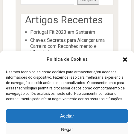
Artigos Recentes
Portugal Fit 2023 em Santarém
Chaves Secretas para Alcançar uma
Carreira com Reconhecimento e
Liberdade
Politica de Cookies
O Líder
Processos de desenvolvimento e
Usamos tecnologias como cookies para armazenar e/ou aceder a
manutenção da condição física
informações do dispositivo. Fazemos isso para melhorar a experiência
Aptidão Física e Saúde
de navegação e exibir anúncios personalizados. O consentimento para
essas tecnologias permitirá processar dados como comportamento de
navegação ou IDs exclusivos neste site. Não consentir ou retirar o
consentimento pode afetar negativamente certos recursos e funções.
Aceitar
Escola Fitness
Copyright © 2026.
Negar