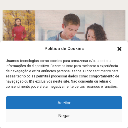
Politica de Cookies
Usamos tecnologias como cookies para armazenar e/ou aceder a
informações do dispositivo. Fazemos isso para melhorar a experiência
de navegação e exibir anúncios personalizados. O consentimento para
Doenças Cardiovasculares
essas tecnologias permitirá processar dados como comportamento de
navegação ou IDs exclusivos neste site. Não consentir ou retirar o
Dezembro 15, 2012
consentimento pode afetar negativamente certos recursos e funções.
Aceitar
Escola Fitness
Copyright © 2026.
Negar
Sobre
Contato
Politica de Privacidade