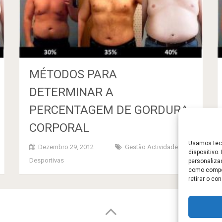
MÉTODOS PARA
DETERMINAR A
PERCENTAGEM DE GORDURA
CORPORAL
Usamos tecn
Dezembro 29, 2012
Gestão Actividades
dispositivo
Desportivas
personaliza
como compor
retirar o c