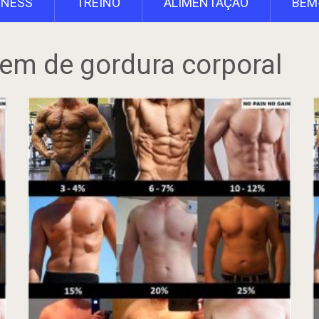
TNESS
TREINO
ALIMENTAÇÃO
BEM
em de gordura corporal