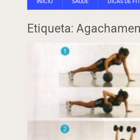
INÍCIO
SAÚDE
DICAS DE FI
Etiqueta:
Agachament