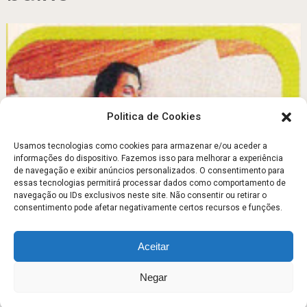
Politica de Cookies
Usamos tecnologias como cookies para armazenar e/ou aceder a
informações do dispositivo. Fazemos isso para melhorar a experiência
de navegação e exibir anúncios personalizados. O consentimento para
Posições que falam por nós
essas tecnologias permitirá processar dados como comportamento de
navegação ou IDs exclusivos neste site. Não consentir ou retirar o
Outubro 6, 2011
consentimento pode afetar negativamente certos recursos e funções.
Aceitar
Escola Fitness
Copyright © 2026.
Negar
Sobre
Contato
Politica de Privacidade