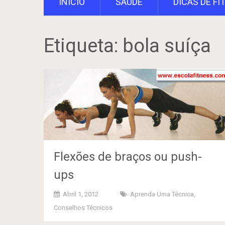
INÍCIO
SAÚDE
DICAS DE FI
Etiqueta:
bola suíça
Flexões de braços ou push-
ups
Abril 1, 2012
Aprenda Uma Técnica
,
Conselhos Técnicos