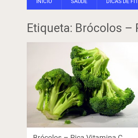
INÍCIO
SAÚDE
DICAS DE FI
Etiqueta:
Brócolos – 
Brócolos – Rica Vitamina C