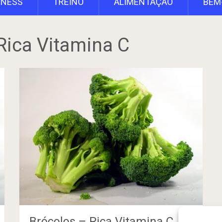
TNESS
TREINO
ALIMENTAÇÃO
BEM
Rica Vitamina C
Brócolos – Rica Vitamina C