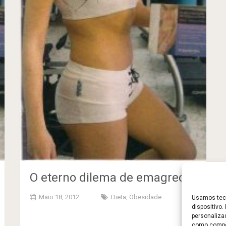
O eterno dilema de emagrecer
Maio 18, 2012
Dieta
,
Obesidade
Usamos tecn
dispositivo
personaliza
como compor