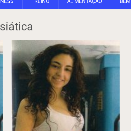
TNESS
TREINO
ALIMENTAÇÃO
BEM
siática