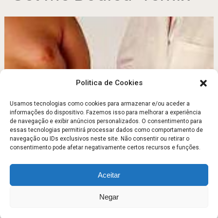
Politica de Cookies
Usamos tecnologias como cookies para armazenar e/ou aceder a
informações do dispositivo. Fazemos isso para melhorar a experiência
de navegação e exibir anúncios personalizados. O consentimento para
Campanha contra a obesidade infantil
essas tecnologias permitirá processar dados como comportamento de
navegação ou IDs exclusivos neste site. Não consentir ou retirar o
Abril 16, 2011
consentimento pode afetar negativamente certos recursos e funções.
Aceitar
Escola Fitness
Copyright © 2026.
Negar
Sobre
Contato
Politica de Privacidade