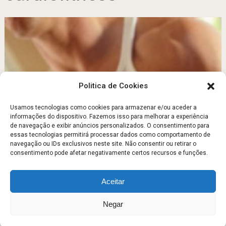
Politica de Cookies
Usamos tecnologias como cookies para armazenar e/ou aceder a
informações do dispositivo. Fazemos isso para melhorar a experiência
de navegação e exibir anúncios personalizados. O consentimento para
Os benefícios do cardiofitness e da musculação
essas tecnologias permitirá processar dados como comportamento de
navegação ou IDs exclusivos neste site. Não consentir ou retirar o
Maio 1, 2011
consentimento pode afetar negativamente certos recursos e funções.
Aceitar
Escola Fitness
Copyright © 2026.
Negar
Sobre
Contato
Politica de Privacidade