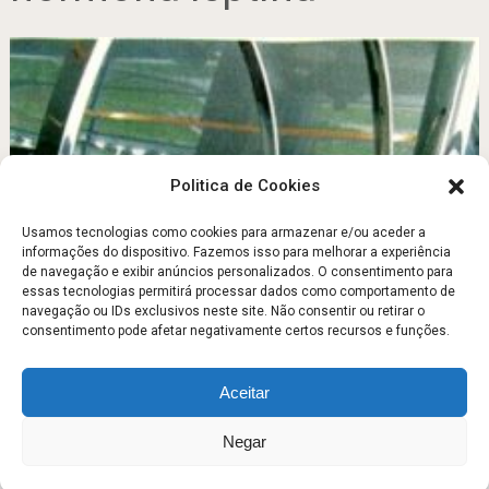
Politica de Cookies
Usamos tecnologias como cookies para armazenar e/ou aceder a
informações do dispositivo. Fazemos isso para melhorar a experiência
de navegação e exibir anúncios personalizados. O consentimento para
A LEPTINA E O IOIÔ
essas tecnologias permitirá processar dados como comportamento de
navegação ou IDs exclusivos neste site. Não consentir ou retirar o
Março 25, 2012
consentimento pode afetar negativamente certos recursos e funções.
Aceitar
Escola Fitness
Copyright © 2026.
Negar
Sobre
Contato
Politica de Privacidade