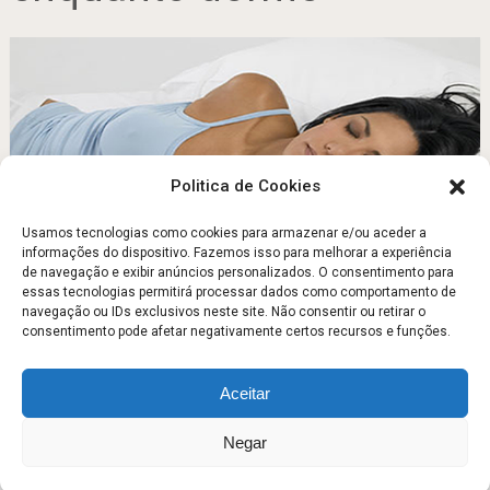
Politica de Cookies
Usamos tecnologias como cookies para armazenar e/ou aceder a
informações do dispositivo. Fazemos isso para melhorar a experiência
de navegação e exibir anúncios personalizados. O consentimento para
Emagrecer enquanto dorme
essas tecnologias permitirá processar dados como comportamento de
navegação ou IDs exclusivos neste site. Não consentir ou retirar o
Junho 5, 2011
consentimento pode afetar negativamente certos recursos e funções.
Aceitar
Escola Fitness
Copyright © 2026.
Negar
Sobre
Contato
Politica de Privacidade