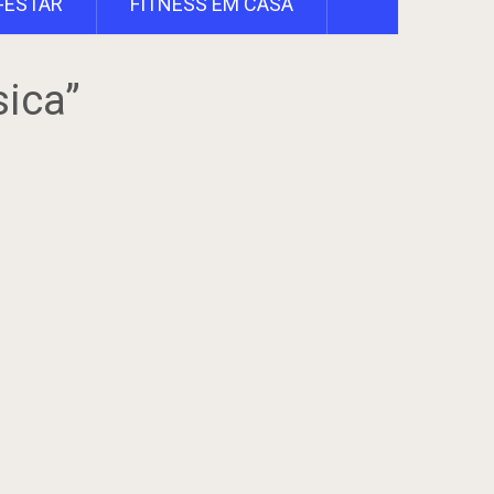
-ESTAR
FITNESS EM CASA
sica”