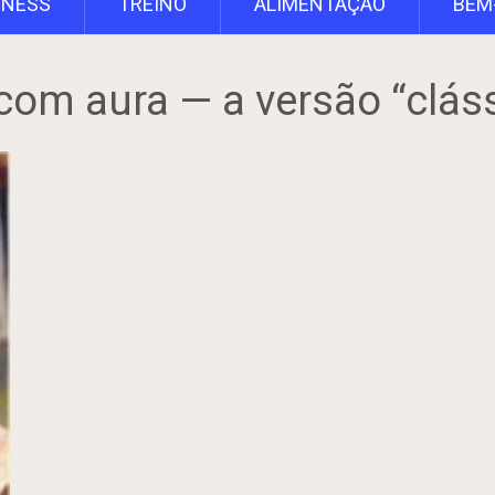
TNESS
TREINO
ALIMENTAÇÃO
BEM
om aura — a versão “clás