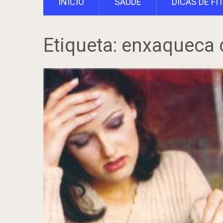
INÍCIO
SAÚDE
DICAS DE FI
Etiqueta:
enxaqueca c