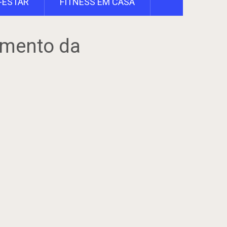
-ESTAR
FITNESS EM CASA
imento da