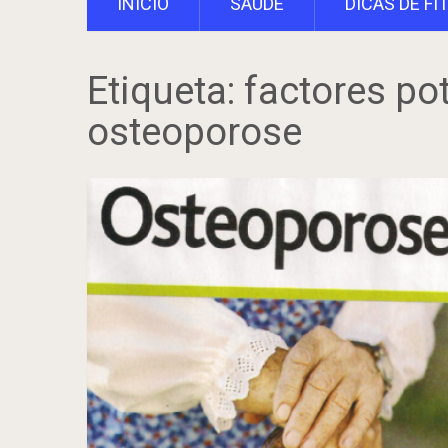
INÍCIO
SAÚDE
DICAS DE FI
Etiqueta:
factores po
osteoporose