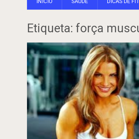
INÍCIO
SAÚDE
DICAS DE FI
Etiqueta:
força musc