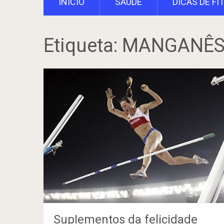
INÍCIO
SAÚDE
DICAS DE FI
Etiqueta:
MANGANÊ
SupIementos da felicidade