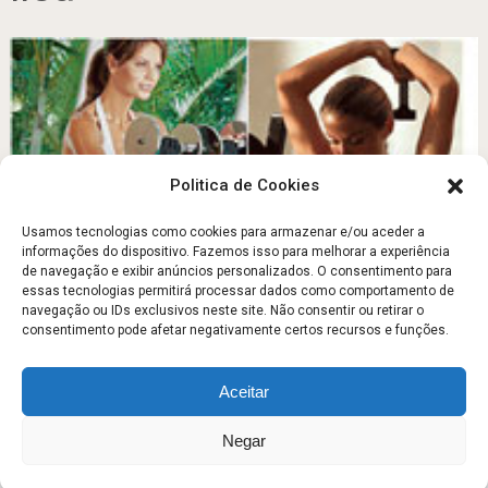
Politica de Cookies
Usamos tecnologias como cookies para armazenar e/ou aceder a
informações do dispositivo. Fazemos isso para melhorar a experiência
de navegação e exibir anúncios personalizados. O consentimento para
A ciência da musculação
essas tecnologias permitirá processar dados como comportamento de
navegação ou IDs exclusivos neste site. Não consentir ou retirar o
Agosto 17, 2011
consentimento pode afetar negativamente certos recursos e funções.
Aceitar
Escola Fitness
Copyright © 2026.
Negar
Sobre
Contato
Politica de Privacidade