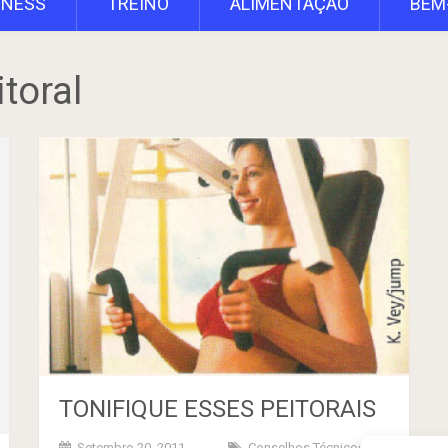
TNESS
TREINO
ALIMENTAÇÃO
BEM
toral
TONIFIQUE ESSES PEITORAIS
Setembro 20, 2011
Conselhos Técnicos