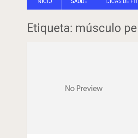
INÍCIO
SAÚDE
DICAS DE FI
Etiqueta:
músculo pei