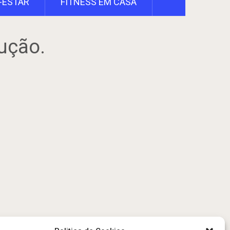
-ESTAR
FITNESS EM CASA
ução.