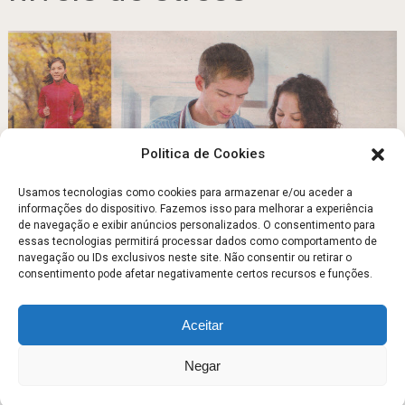
Politica de Cookies
Usamos tecnologias como cookies para armazenar e/ou aceder a
informações do dispositivo. Fazemos isso para melhorar a experiência
de navegação e exibir anúncios personalizados. O consentimento para
Doenças Cardiovasculares
essas tecnologias permitirá processar dados como comportamento de
navegação ou IDs exclusivos neste site. Não consentir ou retirar o
Dezembro 15, 2012
consentimento pode afetar negativamente certos recursos e funções.
Aceitar
Escola Fitness
Copyright © 2026.
Negar
Sobre
Contato
Politica de Privacidade