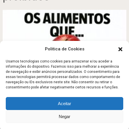
Politica de Cookies
Usamos tecnologias como cookies para armazenar e/ou aceder a
informações do dispositivo. Fazemos isso para melhorar a experiência
de navegação e exibir anúncios personalizados. O consentimento para
Os alimentos que ajudam a emagrecer
essas tecnologias permitirá processar dados como comportamento de
navegação ou IDs exclusivos neste site. Não consentir ou retirar o
Fevereiro 9, 2012
consentimento pode afetar negativamente certos recursos e funções.
Aceitar
Escola Fitness
Copyright © 2026.
Negar
Sobre
Contato
Politica de Privacidade