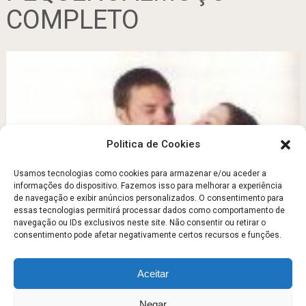
COMPLETO
Politica de Cookies
Usamos tecnologias como cookies para armazenar e/ou aceder a
informações do dispositivo. Fazemos isso para melhorar a experiência
de navegação e exibir anúncios personalizados. O consentimento para
Os 10 segredos da felicídade
essas tecnologias permitirá processar dados como comportamento de
navegação ou IDs exclusivos neste site. Não consentir ou retirar o
Fevereiro 26, 2012
consentimento pode afetar negativamente certos recursos e funções.
Aceitar
Escola Fitness
Copyright © 2026.
Negar