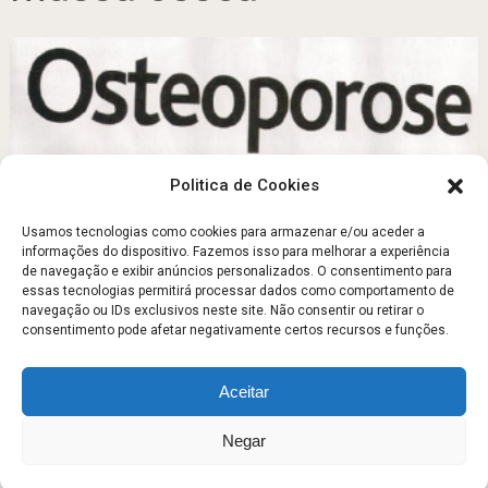
Politica de Cookies
Usamos tecnologias como cookies para armazenar e/ou aceder a
informações do dispositivo. Fazemos isso para melhorar a experiência
de navegação e exibir anúncios personalizados. O consentimento para
Osteoporose quando os ossos enfraquecem
essas tecnologias permitirá processar dados como comportamento de
navegação ou IDs exclusivos neste site. Não consentir ou retirar o
Maio 29, 2011
consentimento pode afetar negativamente certos recursos e funções.
Aceitar
Escola Fitness
Copyright © 2026.
Negar
Sobre
Contato
Politica de Privacidade