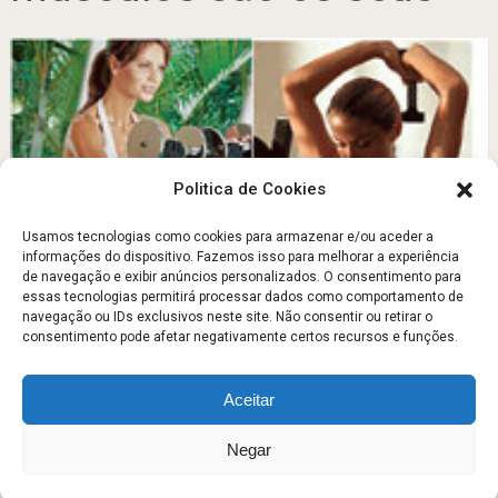
Politica de Cookies
Usamos tecnologias como cookies para armazenar e/ou aceder a
informações do dispositivo. Fazemos isso para melhorar a experiência
de navegação e exibir anúncios personalizados. O consentimento para
A ciência da musculação
essas tecnologias permitirá processar dados como comportamento de
navegação ou IDs exclusivos neste site. Não consentir ou retirar o
Agosto 17, 2011
consentimento pode afetar negativamente certos recursos e funções.
Aceitar
Escola Fitness
Copyright © 2026.
Negar
Sobre
Contato
Politica de Privacidade