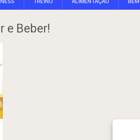
TNESS
TREINO
ALIMENTAÇÃO
BEM
 e Beber!