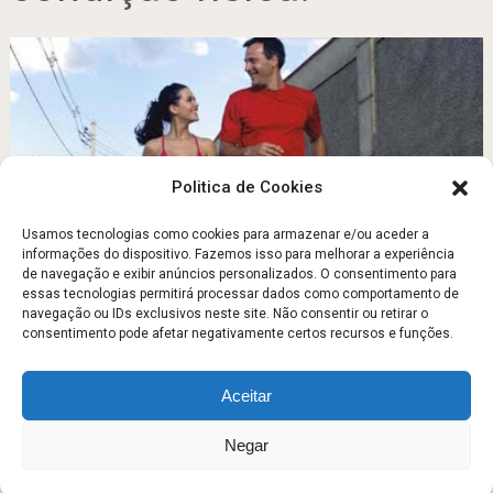
Politica de Cookies
Usamos tecnologias como cookies para armazenar e/ou aceder a
informações do dispositivo. Fazemos isso para melhorar a experiência
de navegação e exibir anúncios personalizados. O consentimento para
Como vai a sua saúde?
essas tecnologias permitirá processar dados como comportamento de
navegação ou IDs exclusivos neste site. Não consentir ou retirar o
Agosto 7, 2011
consentimento pode afetar negativamente certos recursos e funções.
Aceitar
Escola Fitness
Copyright © 2026.
Negar
Sobre
Contato
Politica de Privacidade