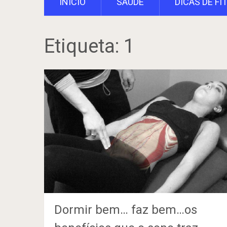
INÍCIO
SAÚDE
DICAS DE FI
Etiqueta:
1
Dormir bem… faz bem…os