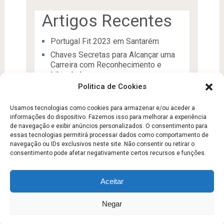
Artigos Recentes
Portugal Fit 2023 em Santarém
Chaves Secretas para Alcançar uma
Carreira com Reconhecimento e
Liberdade
Politica de Cookies
O Líder
Processos de desenvolvimento e
Usamos tecnologias como cookies para armazenar e/ou aceder a
manutenção da condição física
informações do dispositivo. Fazemos isso para melhorar a experiência
Aptidão Física e Saúde
de navegação e exibir anúncios personalizados. O consentimento para
essas tecnologias permitirá processar dados como comportamento de
navegação ou IDs exclusivos neste site. Não consentir ou retirar o
consentimento pode afetar negativamente certos recursos e funções.
Aceitar
Escola Fitness
Copyright © 2026.
Negar
Sobre
Contato
Politica de Privacidade