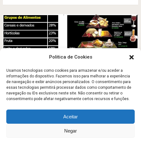
Politica de Cookies
Usamos tecnologias como cookies para armazenar e/ou aceder a
informações do dispositivo. Fazemos isso para melhorar a experiência
de navegação e exibir anúncios personalizados. O consentimento para
Alimentação, Nutrição e Saúde
essas tecnologias permitirá processar dados como comportamento de
navegação ou IDs exclusivos neste site. Não consentir ou retirar o
Setembro 21, 2015
consentimento pode afetar negativamente certos recursos e funções.
Aceitar
Escola Fitness
Copyright © 2026.
Negar
Sobre
Contato
Politica de Privacidade