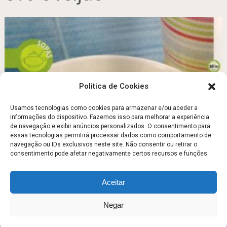
Politica de Cookies
Usamos tecnologias como cookies para armazenar e/ou aceder a
informações do dispositivo. Fazemos isso para melhorar a experiência
de navegação e exibir anúncios personalizados. O consentimento para
Caldinho de ovo e feijão
essas tecnologias permitirá processar dados como comportamento de
navegação ou IDs exclusivos neste site. Não consentir ou retirar o
Agosto 3, 2011
consentimento pode afetar negativamente certos recursos e funções.
Aceitar
Escola Fitness
Copyright © 2026.
Negar
Sobre
Contato
Politica de Privacidade