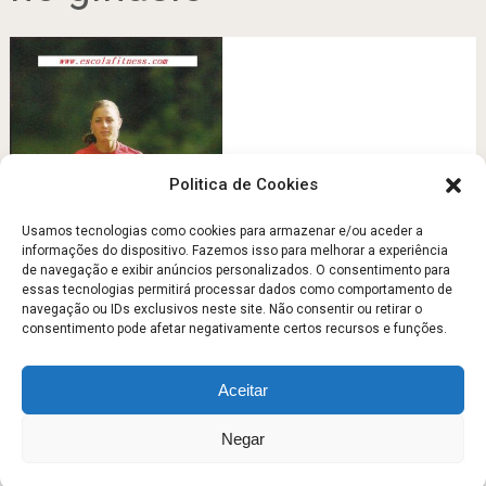
Politica de Cookies
Usamos tecnologias como cookies para armazenar e/ou aceder a
informações do dispositivo. Fazemos isso para melhorar a experiência
de navegação e exibir anúncios personalizados. O consentimento para
Desportista ou corredora?
essas tecnologias permitirá processar dados como comportamento de
navegação ou IDs exclusivos neste site. Não consentir ou retirar o
Junho 30, 2012
consentimento pode afetar negativamente certos recursos e funções.
Aceitar
Escola Fitness
Copyright © 2026.
Negar
Sobre
Contato
Politica de Privacidade