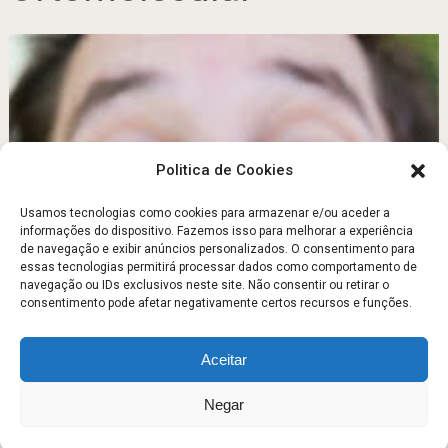
Politica de Cookies
Usamos tecnologias como cookies para armazenar e/ou aceder a
informações do dispositivo. Fazemos isso para melhorar a experiência
de navegação e exibir anúncios personalizados. O consentimento para
Suplementos alimentares
essas tecnologias permitirá processar dados como comportamento de
navegação ou IDs exclusivos neste site. Não consentir ou retirar o
Agosto 20, 2011
consentimento pode afetar negativamente certos recursos e funções.
Aceitar
Escola Fitness
Copyright © 2026.
Negar
Sobre
Contato
Politica de Privacidade