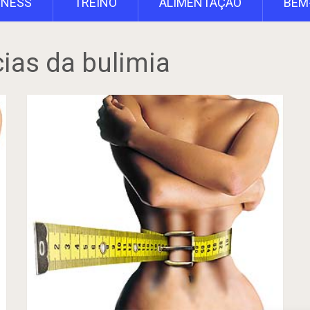
TNESS
TREINO
ALIMENTAÇÃO
BEM
ias da bulimia