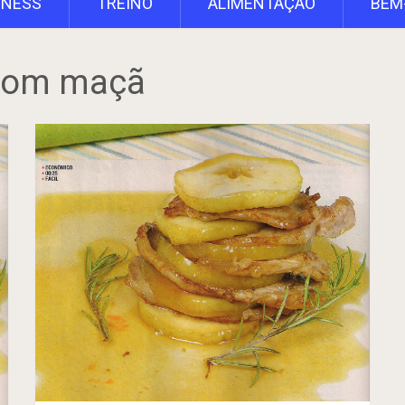
TNESS
TREINO
ALIMENTAÇÃO
BEM
com maçã