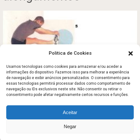
Politica de Cookies
Usamos tecnologias como cookies para armazenar e/ou aceder a
informações do dispositivo. Fazemos isso para melhorar a experiência
de navegação e exibir anúncios personalizados. O consentimento para
O treino que menos o fará suar
essas tecnologias permitirá processar dados como comportamento de
navegação ou IDs exclusivos neste site. Não consentir ou retirar o
Fevereiro 13, 2013
consentimento pode afetar negativamente certos recursos e funções.
Aceitar
Escola Fitness
Copyright © 2026.
Negar
Sobre
Contato
Politica de Privacidade