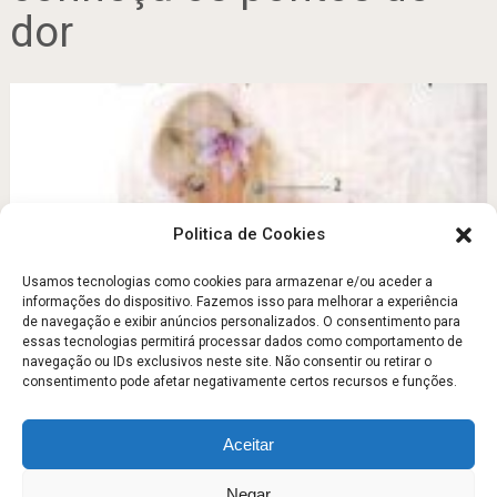
dor
Politica de Cookies
Usamos tecnologias como cookies para armazenar e/ou aceder a
informações do dispositivo. Fazemos isso para melhorar a experiência
de navegação e exibir anúncios personalizados. O consentimento para
Fibromialgia – conheça os pontos de dor
essas tecnologias permitirá processar dados como comportamento de
navegação ou IDs exclusivos neste site. Não consentir ou retirar o
Junho 7, 2011
consentimento pode afetar negativamente certos recursos e funções.
Aceitar
Escola Fitness
Copyright © 2026.
Negar