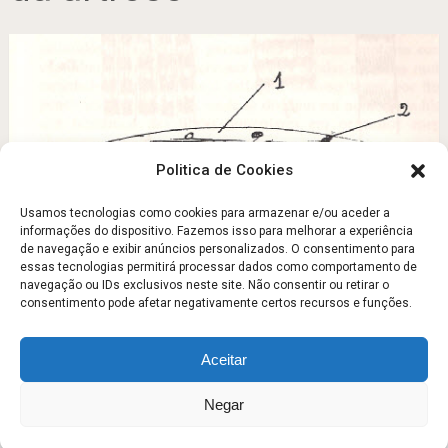
Politica de Cookies
Usamos tecnologias como cookies para armazenar e/ou aceder a
informações do dispositivo. Fazemos isso para melhorar a experiência
de navegação e exibir anúncios personalizados. O consentimento para
ALTERAÇÕES SENIS DO TECIDO MUSCULAR
essas tecnologias permitirá processar dados como comportamento de
navegação ou IDs exclusivos neste site. Não consentir ou retirar o
Agosto 24, 2011
consentimento pode afetar negativamente certos recursos e funções.
Aceitar
Escola Fitness
Copyright © 2026.
Negar
Sobre
Contato
Politica de Privacidade