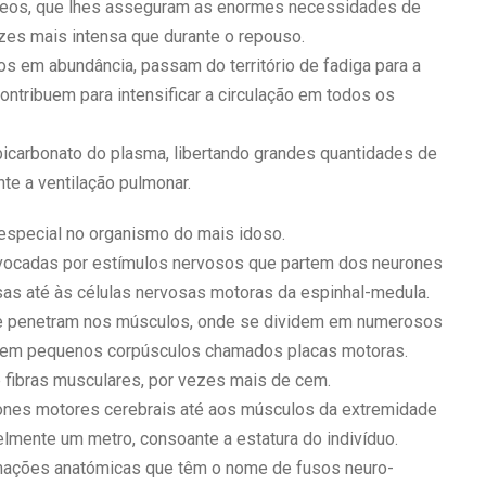
neos, que lhes asseguram as enormes necessidades de
ezes mais intensa que durante o repouso.
s em abundância, passam do território de fadiga para a
ontribuem para intensificar a circulação em todos os
bicarbonato do plasma, libertando grandes quantidades de
te a ventilação pulmonar.
especial no organismo do mais idoso.
ovocadas por estímulos nervosos que partem dos neurones
sas até às células nervosas motoras da espinhal-medula.
ue penetram nos músculos, onde se dividem em numerosos
s em pequenos corpúsculos chamados placas motoras.
e fibras musculares, por vezes mais de cem.
ones motores cerebrais até aos músculos da extremidade
lmente um metro, consoante a estatura do indivíduo.
rmações anatómicas que têm o nome de fusos neuro-