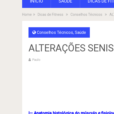
INÍCIO
SAÚDE
DICAS DE FI
Home
Dicas de Fitness
Conselhos Técnicos
AL
Conselhos Técnicos
,
Saúde
ALTERAÇÕES SENI
Paulo
I— Anatomia histológica do músculo e fisiol