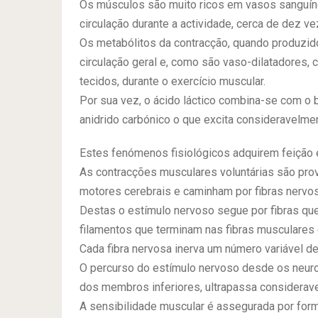
Os músculos são muito ricos em vasos sanguí
circulação durante a actividade, cerca de dez v
Os metabólitos da contracção, quando produzido
circulação geral e, como são vaso-dilatadores, c
tecidos, durante o exercício muscular.
Por sua vez, o ácido láctico combina-se com o 
anidrido carbónico o que excita consideravelmen
Estes fenómenos fisiológicos adquirem feição 
As contracções musculares voluntárias são pr
motores cerebrais e caminham por fibras nervo
Destas o estímulo nervoso segue por fibras q
filamentos que terminam nas fibras musculare
Cada fibra nervosa inerva um número variável d
O percurso do estímulo nervoso desde os neur
dos membros inferiores, ultrapassa considerave
A sensibilidade muscular é assegurada por fo