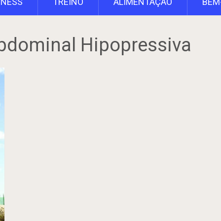
TNESS
TREINO
ALIMENTAÇÃO
BEM
bdominal Hipopressiva