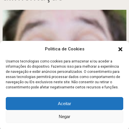
Politica de Cookies
Usamos tecnologias como cookies para armazenar e/ou aceder a
informações do dispositivo. Fazemos isso para melhorar a experiência
de navegação e exibir anúncios personalizados. O consentimento para
Suplementos alimentares
essas tecnologias permitirá processar dados como comportamento de
navegação ou IDs exclusivos neste site. Não consentir ou retirar o
Agosto 20, 2011
consentimento pode afetar negativamente certos recursos e funções.
Aceitar
Escola Fitness
Copyright © 2026.
Negar
Sobre
Contato
Politica de Privacidade