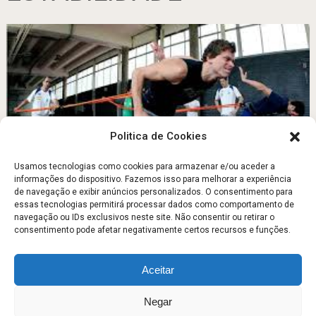
Politica de Cookies
Usamos tecnologias como cookies para armazenar e/ou aceder a
informações do dispositivo. Fazemos isso para melhorar a experiência
A Utilização da Instabilidade no Treino com
de navegação e exibir anúncios personalizados. O consentimento para
Resistências
essas tecnologias permitirá processar dados como comportamento de
navegação ou IDs exclusivos neste site. Não consentir ou retirar o
Dezembro 4, 2013
consentimento pode afetar negativamente certos recursos e funções.
Aceitar
Escola Fitness
Copyright © 2026.
Negar